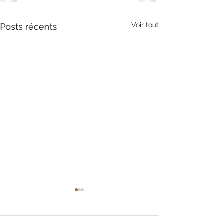
Voir tout
Posts récents
journée Loup-G
château