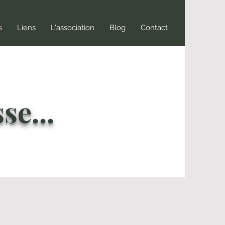
s
Liens
L'association
Blog
Contact
se...
tier de toute une vie