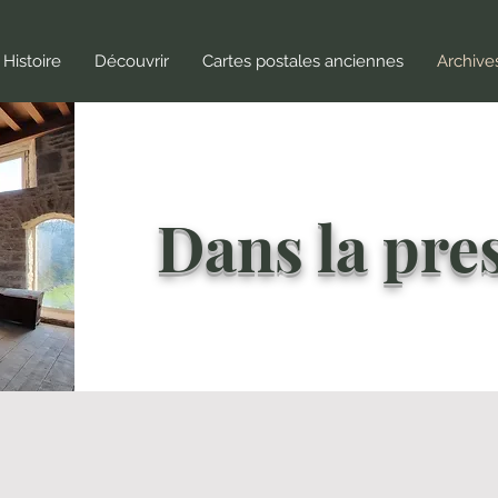
Histoire
Découvrir
Cartes postales anciennes
Archive
Dans la pres
états
Le château, une « vieille maison française »
Le chan
Par
Par