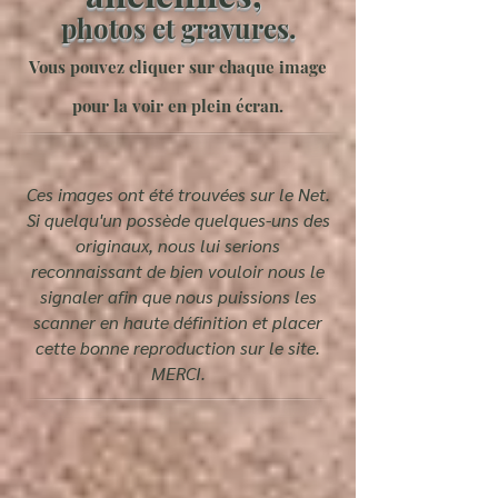
photos et gravures.
Vous pouvez cliquer sur chaque image
pour la voir en plein écran.
Ces images ont été trouvées sur le Net.
Si quelqu'un possède quelques-uns des
originaux, nous lui serions
reconnaissant de bien vouloir nous le
signaler afin que nous puissions les
scanner en haute définition et placer
cette bonne reproduction sur le site.
MERCI.