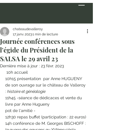
chateaudevalleroy
17 janv. 2023
1 min de lecture
Journée conférences sous
l'égide du Président de la
SALSA le 29 avril 23
Dernière mise à jour :
23 févr. 2023
 10h accueil 
10h15 présentation  par Anne HUGUENY 
de son ouvrage sur le château de Valleroy 
: 
histoire et généalogie
11h45 -séance de dédicaces et vente du 
livre par Anne Hugueny
pot de l'amitié - 
12h30 repas buffet (participation : 22 euros) 
14h conférence de M. Georges BISCHOFF : 
la guerre des paysans au XVIème siècle 